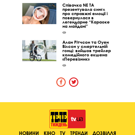
Співачка NE TA
презентувала сингл
про справжні емоції і
повернулася в
легендарне “Караоке
на майдані”
Алан Рітчсон та Оуен
Вілсон у смертельній
гонці: вийшов трейлер
комедійного екшена
«Перевізник»
НОВИНИ
КІНО
TV
ТРЕНДИ
ДОЗВІЛЛЯ