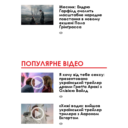
Месник: Ендрю
Ґарфілд очолить
масштабне народне
повстання в новому
екшені Пола
Ґрінґрасса
ПОПУЛЯРНЕ ВІДЕО
Я хочу від тебе сексу:
презентовано
український трейлер
драми Ґреґґа Аракі з
Олівією Вайлд
«Хижі води»: вийшов
український трейлер
трилера з Аароном
Екгартом