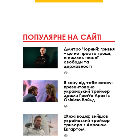
ПОПУЛЯРНЕ НА САЙТІ
Дмитро Чорний: гривня
– це не просто гроші,
а символ нашої
свободи та
державності
Я хочу від тебе сексу:
презентовано
український трейлер
драми Ґреґґа Аракі з
Олівією Вайлд
«Хижі води»: вийшов
український трейлер
трилера з Аароном
Екгартом