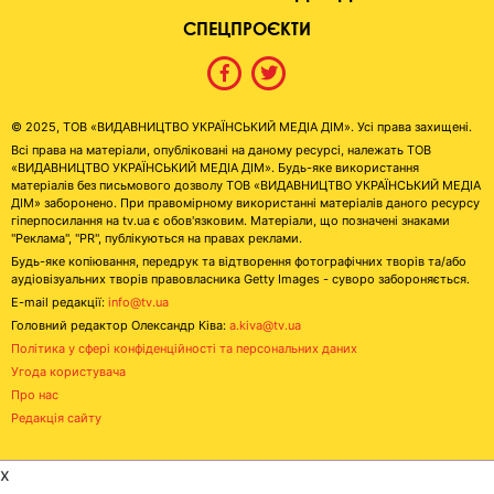
СПЕЦПРОЄКТИ
© 2025, ТОВ «ВИДАВНИЦТВО УКРАЇНСЬКИЙ МЕДІА ДІМ». Усі права захищені.
Всі права на матеріали, опубліковані на даному ресурсі, належать ТОВ
«ВИДАВНИЦТВО УКРАЇНСЬКИЙ МЕДІА ДІМ». Будь-яке використання
матеріалів без письмового дозволу ТОВ «ВИДАВНИЦТВО УКРАЇНСЬКИЙ МЕДІА
ДІМ» заборонено. При правомірному використанні матеріалів даного ресурсу
гіперпосилання на tv.ua є обов'язковим. Матеріали, що позначені знаками
"Реклама", "PR", публікуються на правах реклами.
Будь-яке копіювання, передрук та відтворення фотографічних творів та/або
аудіовізуальних творів правовласника Getty Images - суворо забороняється.
E-mail редакції:
info@tv.ua
Головний редактор Олександр Ківа:
a.kiva@tv.ua
Політика у сфері конфіденційності та персональних даних
Угода користувача
Про нас
Редакція сайту
x