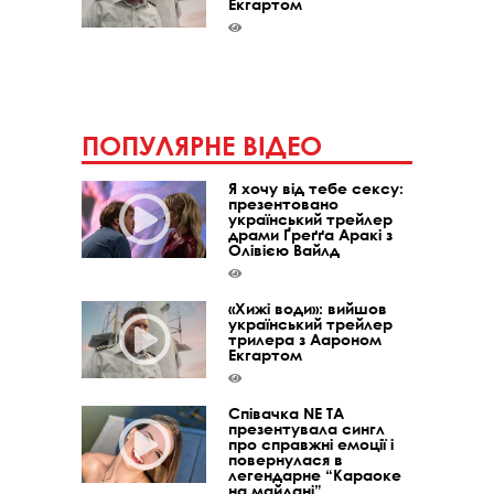
Екгартом
ПОПУЛЯРНЕ ВІДЕО
Я хочу від тебе сексу:
презентовано
український трейлер
драми Ґреґґа Аракі з
Олівією Вайлд
«Хижі води»: вийшов
український трейлер
трилера з Аароном
Екгартом
Співачка NE TA
презентувала сингл
про справжні емоції і
повернулася в
легендарне “Караоке
на майдані”