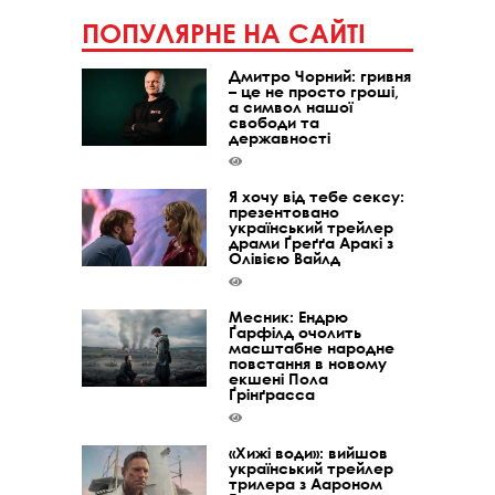
ПОПУЛЯРНЕ НА САЙТІ
Дмитро Чорний: гривня
– це не просто гроші,
а символ нашої
свободи та
державності
Я хочу від тебе сексу:
презентовано
український трейлер
драми Ґреґґа Аракі з
Олівією Вайлд
Месник: Ендрю
Ґарфілд очолить
масштабне народне
повстання в новому
екшені Пола
Ґрінґрасса
«Хижі води»: вийшов
український трейлер
трилера з Аароном