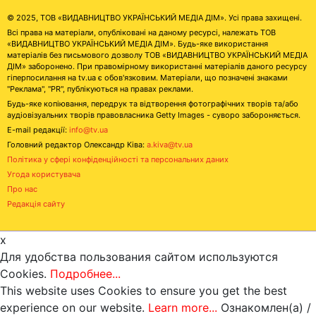
© 2025, ТОВ «ВИДАВНИЦТВО УКРАЇНСЬКИЙ МЕДІА ДІМ». Усі права захищені.
Всі права на матеріали, опубліковані на даному ресурсі, належать ТОВ
«ВИДАВНИЦТВО УКРАЇНСЬКИЙ МЕДІА ДІМ». Будь-яке використання
матеріалів без письмового дозволу ТОВ «ВИДАВНИЦТВО УКРАЇНСЬКИЙ МЕДІА
ДІМ» заборонено. При правомірному використанні матеріалів даного ресурсу
гіперпосилання на tv.ua є обов'язковим. Матеріали, що позначені знаками
"Реклама", "PR", публікуються на правах реклами.
Будь-яке копіювання, передрук та відтворення фотографічних творів та/або
аудіовізуальних творів правовласника Getty Images - суворо забороняється.
E-mail редакції:
info@tv.ua
Головний редактор Олександр Ківа:
a.kiva@tv.ua
Політика у сфері конфіденційності та персональних даних
Угода користувача
Про нас
Редакція сайту
x
Для удобства пользования сайтом используются
Cookies.
Подробнее...
This website uses Cookies to ensure you get the best
experience on our website.
Learn more...
Ознакомлен(а) /