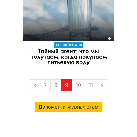
АНОНСИ НА ТВ
Тайный агент: что мы
получаем, когда покупаем
питьевую воду
«
7
8
9
10
11
»
Допомогти журналістам