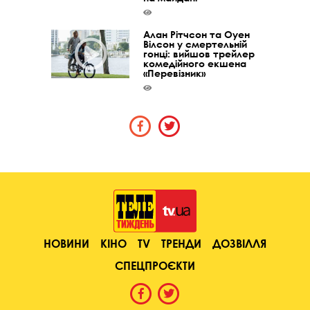
Алан Рітчсон та Оуен
Вілсон у смертельній
гонці: вийшов трейлер
комедійного екшена
«Перевізник»
НОВИНИ
КІНО
TV
ТРЕНДИ
ДОЗВІЛЛЯ
СПЕЦПРОЄКТИ