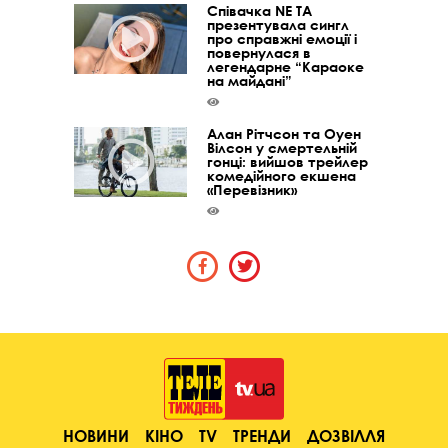
Співачка NE TA
презентувала сингл
про справжні емоції і
повернулася в
легендарне “Караоке
на майдані”
Алан Рітчсон та Оуен
Вілсон у смертельній
гонці: вийшов трейлер
комедійного екшена
«Перевізник»
НОВИНИ
КІНО
TV
ТРЕНДИ
ДОЗВІЛЛЯ