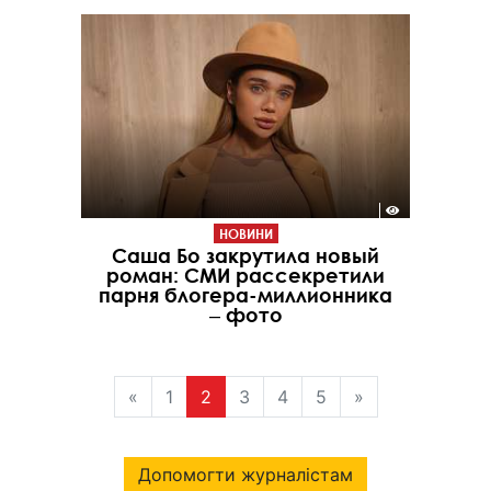
НОВИНИ
Саша Бо закрутила новый
роман: СМИ рассекретили
парня блогера-миллионника
‒ фото
«
1
2
3
4
5
»
Допомогти журналістам