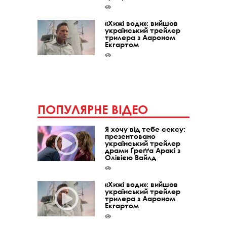
«Хижі води»: вийшов
український трейлер
трилера з Аароном
Екгартом
ПОПУЛЯРНЕ ВІДЕО
Я хочу від тебе сексу:
презентовано
український трейлер
драми Ґреґґа Аракі з
Олівією Вайлд
«Хижі води»: вийшов
український трейлер
трилера з Аароном
Екгартом