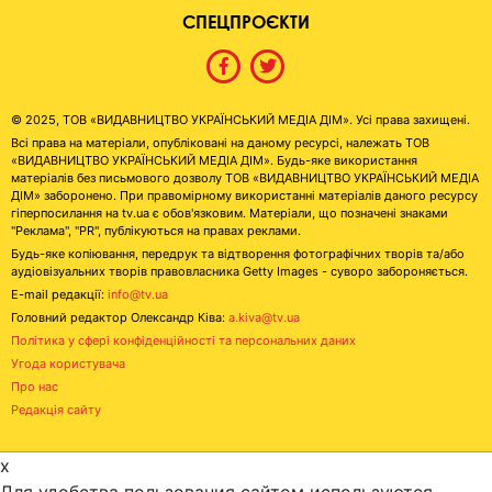
СПЕЦПРОЄКТИ
© 2025, ТОВ «ВИДАВНИЦТВО УКРАЇНСЬКИЙ МЕДІА ДІМ». Усі права захищені.
Всі права на матеріали, опубліковані на даному ресурсі, належать ТОВ
«ВИДАВНИЦТВО УКРАЇНСЬКИЙ МЕДІА ДІМ». Будь-яке використання
матеріалів без письмового дозволу ТОВ «ВИДАВНИЦТВО УКРАЇНСЬКИЙ МЕДІА
ДІМ» заборонено. При правомірному використанні матеріалів даного ресурсу
гіперпосилання на tv.ua є обов'язковим. Матеріали, що позначені знаками
"Реклама", "PR", публікуються на правах реклами.
Будь-яке копіювання, передрук та відтворення фотографічних творів та/або
аудіовізуальних творів правовласника Getty Images - суворо забороняється.
E-mail редакції:
info@tv.ua
Головний редактор Олександр Ківа:
a.kiva@tv.ua
Політика у сфері конфіденційності та персональних даних
Угода користувача
Про нас
Редакція сайту
x
Для удобства пользования сайтом используются