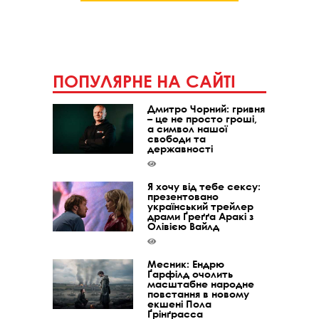
ПОПУЛЯРНЕ НА САЙТІ
Дмитро Чорний: гривня
– це не просто гроші,
а символ нашої
свободи та
державності
Я хочу від тебе сексу:
презентовано
український трейлер
драми Ґреґґа Аракі з
Олівією Вайлд
Месник: Ендрю
Ґарфілд очолить
масштабне народне
повстання в новому
екшені Пола
Ґрінґрасса