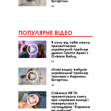
Екгартом
ПОПУЛЯРНЕ ВІДЕО
Я хочу від тебе сексу:
презентовано
український трейлер
драми Ґреґґа Аракі з
Олівією Вайлд
«Хижі води»: вийшов
український трейлер
трилера з Аароном
Екгартом
Співачка NE TA
презентувала сингл
про справжні емоції і
повернулася в
легендарне “Караоке
на майдані”