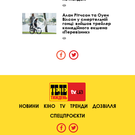
Алан Рітчсон та Оуен
Вілсон у смертельній
гонці: вийшов трейлер
комедійного екшена
«Перевізник»
НОВИНИ
КІНО
TV
ТРЕНДИ
ДОЗВІЛЛЯ
СПЕЦПРОЄКТИ