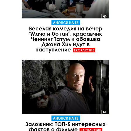
АНОНСИ НА ТВ
Веселая комедия на вечер
"Мачо и ботан": красавчик
Ченнинг Татум и обаяшка
Джона Хил идут в
наступление
ЕКСКЛЮЗИВ
АНОНСИ НА ТВ
Заложник: ТОП-5 интересных
фактов о фильме
ЕКСКЛЮЗИВ