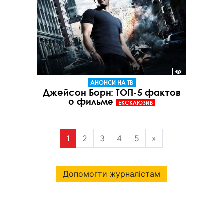
АНОНСИ НА ТВ
Джейсон Борн: ТОП-5 фактов
о фильме
ЕКСКЛЮЗИВ
1
2
3
4
5
»
Допомогти журналістам