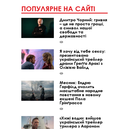
ПОПУЛЯРНЕ НА САЙТІ
Дмитро Чорний: гривня
– це не просто гроші,
а символ нашої
свободи та
державності
Я хочу від тебе сексу:
презентовано
український трейлер
драми Ґреґґа Аракі з
Олівією Вайлд
Месник: Ендрю
Ґарфілд очолить
масштабне народне
повстання в новому
екшені Пола
Ґрінґрасса
«Хижі води»: вийшов
український трейлер
трилера з Аароном