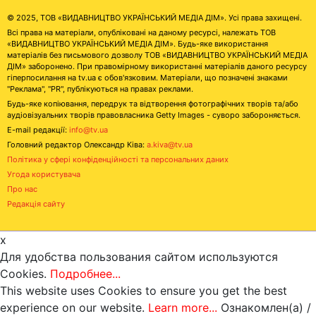
© 2025, ТОВ «ВИДАВНИЦТВО УКРАЇНСЬКИЙ МЕДІА ДІМ». Усі права захищені.
Всі права на матеріали, опубліковані на даному ресурсі, належать ТОВ
«ВИДАВНИЦТВО УКРАЇНСЬКИЙ МЕДІА ДІМ». Будь-яке використання
матеріалів без письмового дозволу ТОВ «ВИДАВНИЦТВО УКРАЇНСЬКИЙ МЕДІА
ДІМ» заборонено. При правомірному використанні матеріалів даного ресурсу
гіперпосилання на tv.ua є обов'язковим. Матеріали, що позначені знаками
"Реклама", "PR", публікуються на правах реклами.
Будь-яке копіювання, передрук та відтворення фотографічних творів та/або
аудіовізуальних творів правовласника Getty Images - суворо забороняється.
E-mail редакції:
info@tv.ua
Головний редактор Олександр Ківа:
a.kiva@tv.ua
Політика у сфері конфіденційності та персональних даних
Угода користувача
Про нас
Редакція сайту
x
Для удобства пользования сайтом используются
Cookies.
Подробнее...
This website uses Cookies to ensure you get the best
experience on our website.
Learn more...
Ознакомлен(а) /