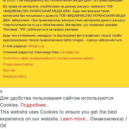
© 2025, ТОВ «ВИДАВНИЦТВО УКРАЇНСЬКИЙ МЕДІА ДІМ». Усі права захищені.
Всі права на матеріали, опубліковані на даному ресурсі, належать ТОВ
«ВИДАВНИЦТВО УКРАЇНСЬКИЙ МЕДІА ДІМ». Будь-яке використання
матеріалів без письмового дозволу ТОВ «ВИДАВНИЦТВО УКРАЇНСЬКИЙ МЕДІА
ДІМ» заборонено. При правомірному використанні матеріалів даного ресурсу
гіперпосилання на tv.ua є обов'язковим. Матеріали, що позначені знаками
"Реклама", "PR", публікуються на правах реклами.
Будь-яке копіювання, передрук та відтворення фотографічних творів та/або
аудіовізуальних творів правовласника Getty Images - суворо забороняється.
E-mail редакції:
info@tv.ua
Головний редактор Олександр Ківа:
a.kiva@tv.ua
Політика у сфері конфіденційності та персональних даних
Угода користувача
Про нас
Редакція сайту
x
Для удобства пользования сайтом используются
Cookies.
Подробнее...
This website uses Cookies to ensure you get the best
experience on our website.
Learn more...
Ознакомлен(а) /
OK