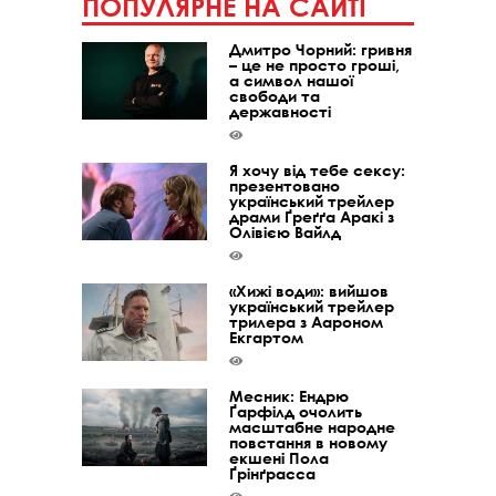
ПОПУЛЯРНЕ НА САЙТІ
Дмитро Чорний: гривня
– це не просто гроші,
а символ нашої
свободи та
державності
Я хочу від тебе сексу:
презентовано
український трейлер
драми Ґреґґа Аракі з
Олівією Вайлд
«Хижі води»: вийшов
український трейлер
трилера з Аароном
Екгартом
Месник: Ендрю
Ґарфілд очолить
масштабне народне
повстання в новому
екшені Пола
Ґрінґрасса