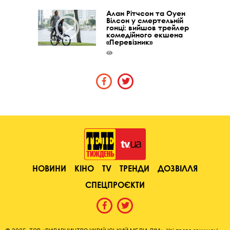
Алан Рітчсон та Оуен
Вілсон у смертельній
гонці: вийшов трейлер
комедійного екшена
«Перевізник»
НОВИНИ
КІНО
TV
ТРЕНДИ
ДОЗВІЛЛЯ
СПЕЦПРОЄКТИ