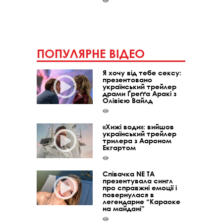
ПОПУЛЯРНЕ ВІДЕО
Я хочу від тебе сексу:
презентовано
український трейлер
драми Ґреґґа Аракі з
Олівією Вайлд
«Хижі води»: вийшов
український трейлер
трилера з Аароном
Екгартом
Співачка NE TA
презентувала сингл
про справжні емоції і
повернулася в
легендарне “Караоке
на майдані”