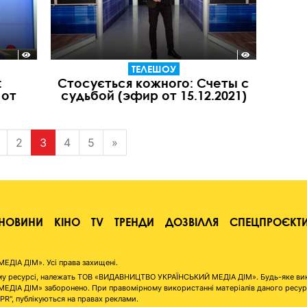
ТЕЛЕШОУ
:
Стосується кожного: Счеты с
 от
судьбой (эфир от 15.12.2021)
2
3
4
5
»
НОВИНИ
КІНО
TV
ТРЕНДИ
ДОЗВІЛЛЯ
СПЕЦПРОЄКТ
ІА ДІМ». Усі права захищені.
аному ресурсі, належать ТОВ «ВИДАВНИЦТВО УКРАЇНСЬКИЙ МЕДІА ДІМ». Будь-яке ви
А ДІМ» заборонено. При правомірному використанні матеріалів даного ресурсу 
"PR", публікуються на правах реклами.