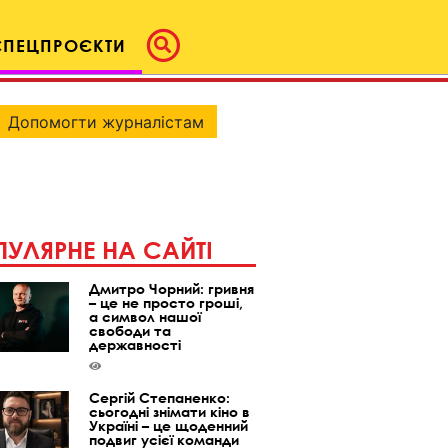
СПЕЦПРОЄКТИ
Допомогти журналістам
УЛЯРНЕ НА САЙТІ
Дмитро Чорний: гривня
– це не просто гроші,
а символ нашої
свободи та
державності
Сергій Степаненко:
сьогодні знімати кіно в
Україні – це щоденний
подвиг усієї команди