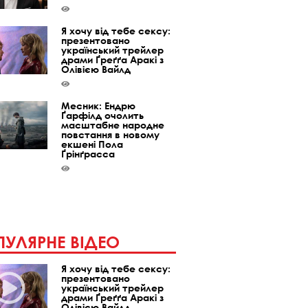
Я хочу від тебе сексу:
презентовано
український трейлер
драми Ґреґґа Аракі з
Олівією Вайлд
Месник: Ендрю
Ґарфілд очолить
масштабне народне
повстання в новому
екшені Пола
Ґрінґрасса
УЛЯРНЕ ВІДЕО
Я хочу від тебе сексу:
презентовано
український трейлер
драми Ґреґґа Аракі з
Олівією Вайлд