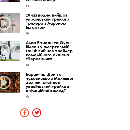
«Хижі води»: вийшов
український трейлер
трилера з Аароном
Екгартом
Алан Рітчсон та Оуен
Вілсон у смертельній
гонці: вийшов трейлер
комедійного екшена
«Перевізник»
Баранчик Шон та
чудовисько з Мохнявої
долини: дивіться
український трейлер
анімаційної комедії