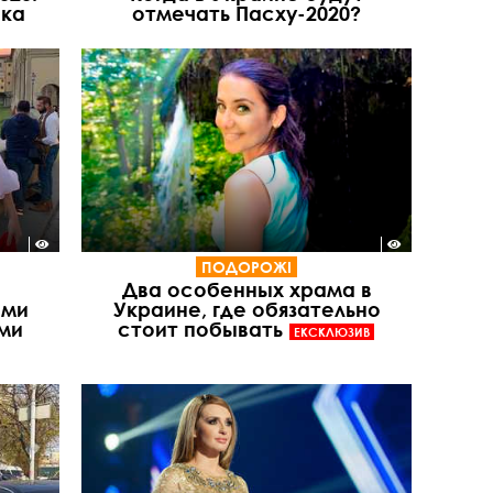
ика
отмечать Пасху-2020?
ПОДОРОЖІ
Два особенных храма в
ыми
Украине, где обязательно
ми
стоит побывать
ЕКСКЛЮЗИВ