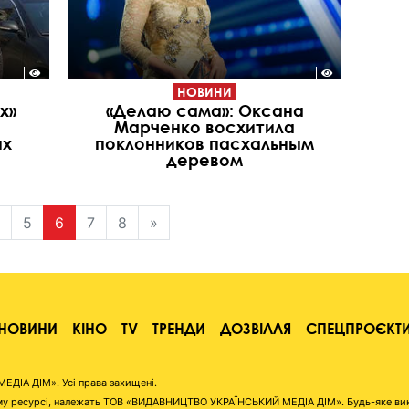
НОВИНИ
х»
«Делаю сама»: Оксана
Марченко восхитила
ых
поклонников пасхальным
деревом
5
6
7
8
»
НОВИНИ
КІНО
TV
ТРЕНДИ
ДОЗВІЛЛЯ
СПЕЦПРОЄКТ
ІА ДІМ». Усі права захищені.
аному ресурсі, належать ТОВ «ВИДАВНИЦТВО УКРАЇНСЬКИЙ МЕДІА ДІМ». Будь-яке ви