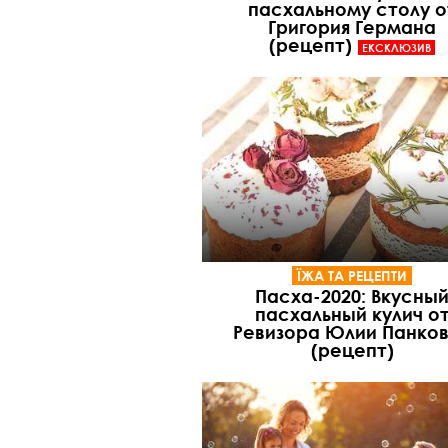
пасхальному столу о
Григория Германа
(рецепт)
ЕКСКЛЮЗИВ
ЇЖА ТА РЕЦЕПТИ
Пасха-2020: Вкусны
пасхальный кулич о
Ревизора Юлии Панко
(рецепт)