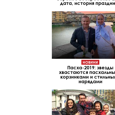
дата, история праздн
НОВИНИ
Пасха-2019: звезды
хвастаются пасхальн
корзинками и стильны
нарядами