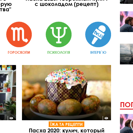
орую
с шоколадом (рецепт)
тва"
ГОРОСКОПИ
ПСИХОЛОГІЯ
ІНТЕРВ`Ю
ПОП
ЇЖА ТА РЕЦЕПТИ
Пасха 2020: кулич, который