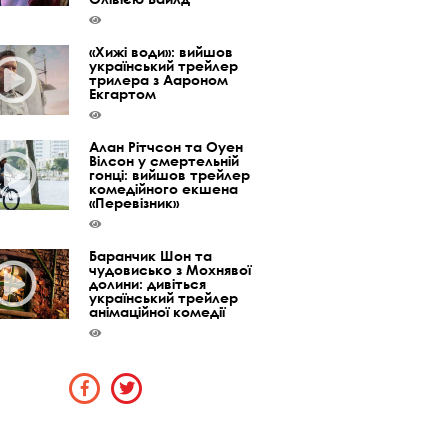
«Хижі води»: вийшов
український трейлер
трилера з Аароном
Екгартом
Алан Рітчсон та Оуен
Вілсон у смертельній
гонці: вийшов трейлер
комедійного екшена
«Перевізник»
Баранчик Шон та
чудовисько з Мохнявої
долини: дивіться
український трейлер
анімаційної комедії