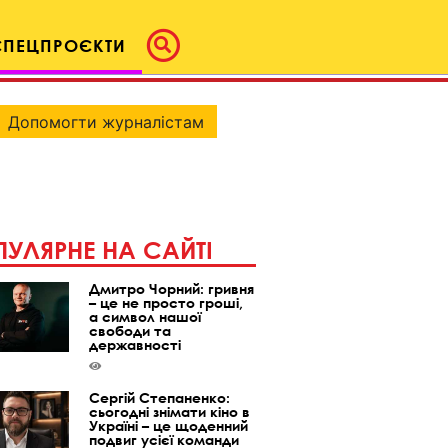
СПЕЦПРОЄКТИ
Допомогти журналістам
УЛЯРНЕ НА САЙТІ
Дмитро Чорний: гривня
– це не просто гроші,
а символ нашої
свободи та
державності
Сергій Степаненко:
сьогодні знімати кіно в
Україні – це щоденний
подвиг усієї команди