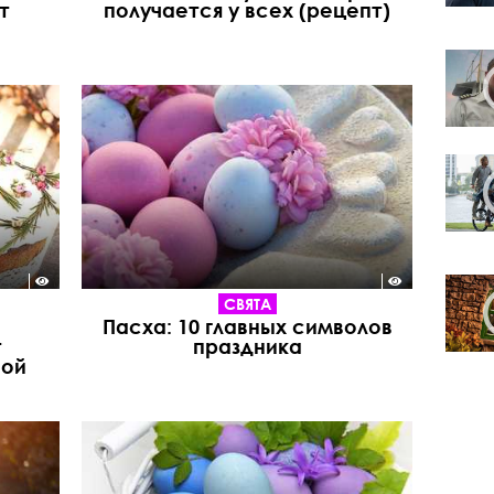
т
получается у всех (рецепт)
СВЯТА
й
Пасха: 10 главных символов
т
праздника
вой