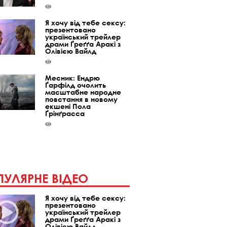
Я хочу від тебе сексу:
презентовано
український трейлер
драми Ґреґґа Аракі з
Олівією Вайлд
Месник: Ендрю
Ґарфілд очолить
масштабне народне
повстання в новому
екшені Пола
Ґрінґрасса
УЛЯРНЕ ВІДЕО
Я хочу від тебе сексу:
презентовано
український трейлер
драми Ґреґґа Аракі з
Олівією Вайлд