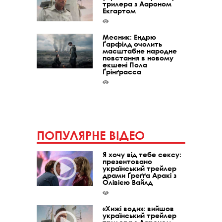
трилера з Аароном
Екгартом
Месник: Ендрю
Ґарфілд очолить
масштабне народне
повстання в новому
екшені Пола
Ґрінґрасса
ПОПУЛЯРНЕ ВІДЕО
Я хочу від тебе сексу:
презентовано
український трейлер
драми Ґреґґа Аракі з
Олівією Вайлд
«Хижі води»: вийшов
український трейлер