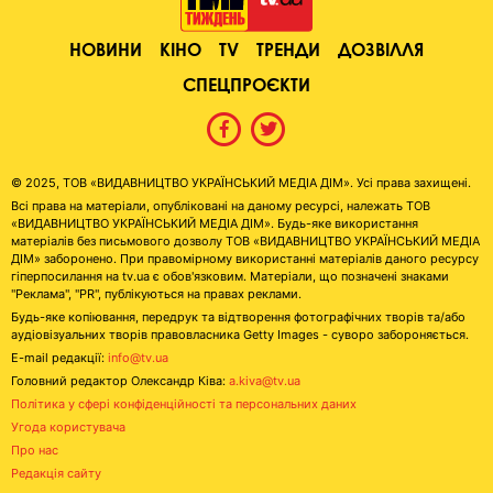
НОВИНИ
КІНО
TV
ТРЕНДИ
ДОЗВІЛЛЯ
СПЕЦПРОЄКТИ
© 2025, ТОВ «ВИДАВНИЦТВО УКРАЇНСЬКИЙ МЕДІА ДІМ». Усі права захищені.
Всі права на матеріали, опубліковані на даному ресурсі, належать ТОВ
«ВИДАВНИЦТВО УКРАЇНСЬКИЙ МЕДІА ДІМ». Будь-яке використання
матеріалів без письмового дозволу ТОВ «ВИДАВНИЦТВО УКРАЇНСЬКИЙ МЕДІА
ДІМ» заборонено. При правомірному використанні матеріалів даного ресурсу
гіперпосилання на tv.ua є обов'язковим. Матеріали, що позначені знаками
"Реклама", "PR", публікуються на правах реклами.
Будь-яке копіювання, передрук та відтворення фотографічних творів та/або
аудіовізуальних творів правовласника Getty Images - суворо забороняється.
E-mail редакції:
info@tv.ua
Головний редактор Олександр Ківа:
a.kiva@tv.ua
Політика у сфері конфіденційності та персональних даних
Угода користувача
Про нас
Редакція сайту