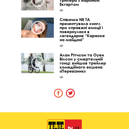
трилера з Аароном
Екгартом
Співачка NE TA
презентувала сингл
про справжні емоції і
повернулася в
легендарне “Караоке
на майдані”
Алан Рітчсон та Оуен
Вілсон у смертельній
гонці: вийшов трейлер
комедійного екшена
«Перевізник»