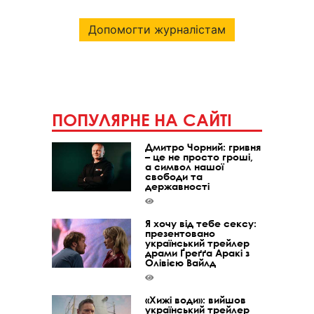
Допомогти журналістам
ПОПУЛЯРНЕ НА САЙТІ
Дмитро Чорний: гривня
– це не просто гроші,
а символ нашої
свободи та
державності
Я хочу від тебе сексу:
презентовано
український трейлер
драми Ґреґґа Аракі з
Олівією Вайлд
«Хижі води»: вийшов
український трейлер