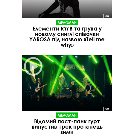
МЕЛОМАН
Елементи R'n'B та грува у
новому синглі співачки
YAROSA під назвою «Tell me
why»
МЕЛОМАН
Відомий пост-панк гурт
випустив трек про кінець
зими