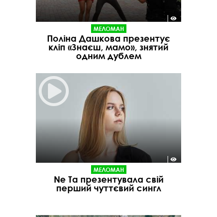
МЕЛОМАН
Поліна Дашкова презентує
кліп «Знаєш, мамо», знятий
одним дублем
МЕЛОМАН
Ne Ta презентувала свій
перший чуттєвий сингл