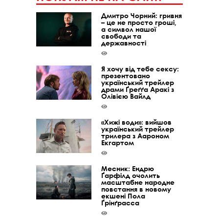
Дмитро Чорний: гривня
– це не просто гроші,
а символ нашої
свободи та
державності
Я хочу від тебе сексу:
презентовано
український трейлер
драми Ґреґґа Аракі з
Олівією Вайлд
«Хижі води»: вийшов
український трейлер
трилера з Аароном
Екгартом
Месник: Ендрю
Ґарфілд очолить
масштабне народне
повстання в новому
екшені Пола
Ґрінґрасса