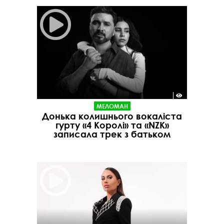
МЕЛОМАН
Донька колишнього вокаліста
гурту «4 Королі» та «NZK»
записала трек з батьком