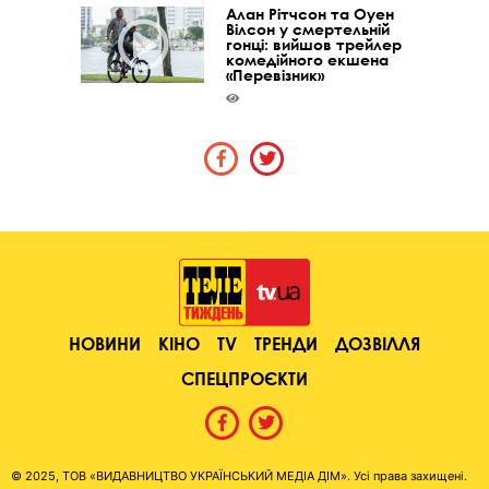
Алан Рітчсон та Оуен
Вілсон у смертельній
гонці: вийшов трейлер
комедійного екшена
«Перевізник»
НОВИНИ
КІНО
TV
ТРЕНДИ
ДОЗВІЛЛЯ
СПЕЦПРОЄКТИ
© 2025, ТОВ «ВИДАВНИЦТВО УКРАЇНСЬКИЙ МЕДІА ДІМ». Усі права захищені.