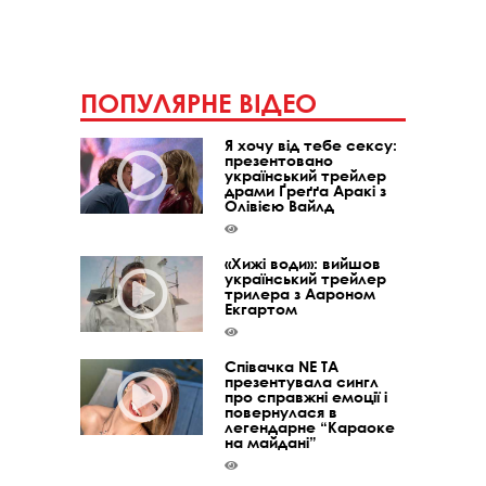
ПОПУЛЯРНЕ ВІДЕО
Я хочу від тебе сексу:
презентовано
український трейлер
драми Ґреґґа Аракі з
Олівією Вайлд
«Хижі води»: вийшов
український трейлер
трилера з Аароном
Екгартом
Співачка NE TA
презентувала сингл
про справжні емоції і
повернулася в
легендарне “Караоке
на майдані”