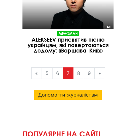
МЕЛОМАН
ALEKSEEV присвятив пісню
українцям, які повертаються
додому: «Варшава–Київ»
«
5
6
7
8
9
»
Допомогти журналістам
ПОПУЛЯРНЕ НА САЙТІ