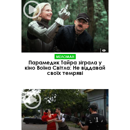
МЕЛОМАН
Парамедик Тайра зіграла у
кіно Воїна Світла: Не віддавай
своїх темряві