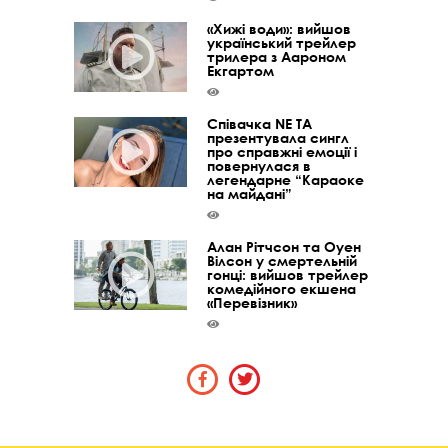
«Хижі води»: вийшов
український трейлер
трилера з Аароном
Екгартом
Співачка NE TA
презентувала сингл
про справжні емоції і
повернулася в
легендарне “Караоке
на майдані”
Алан Рітчсон та Оуен
Вілсон у смертельній
гонці: вийшов трейлер
комедійного екшена
«Перевізник»