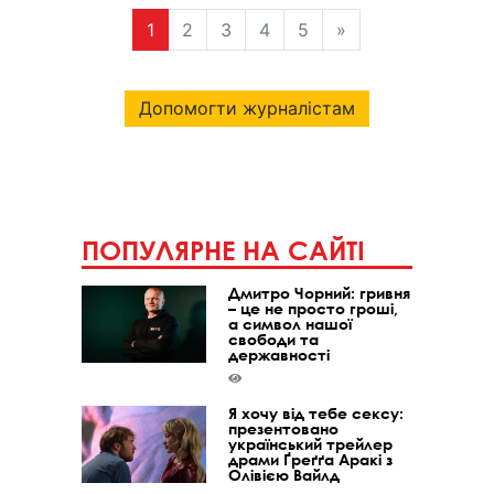
1
2
3
4
5
»
Допомогти журналістам
ПОПУЛЯРНЕ НА САЙТІ
Дмитро Чорний: гривня
– це не просто гроші,
а символ нашої
свободи та
державності
Я хочу від тебе сексу:
презентовано
український трейлер
драми Ґреґґа Аракі з
Олівією Вайлд