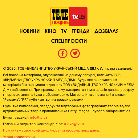
НОВИНИ
КІНО
TV
ТРЕНДИ
ДОЗВІЛЛЯ
СПЕЦПРОЄКТИ
© 2025, ТОВ «ВИДАВНИЦТВО УКРАЇНСЬКИЙ МЕДІА ДІМ». Усі права захищені.
Всі права на матеріали, опубліковані на даному ресурсі, належать ТОВ
«ВИДАВНИЦТВО УКРАЇНСЬКИЙ МЕДІА ДІМ». Будь-яке використання
матеріалів без письмового дозволу ТОВ «ВИДАВНИЦТВО УКРАЇНСЬКИЙ МЕДІА
ДІМ» заборонено. При правомірному використанні матеріалів даного ресурсу
гіперпосилання на tv.ua є обов'язковим. Матеріали, що позначені знаками
"Реклама", "PR", публікуються на правах реклами.
Будь-яке копіювання, передрук та відтворення фотографічних творів та/або
аудіовізуальних творів правовласника Getty Images - суворо забороняється.
E-mail редакції:
info@tv.ua
Головний редактор Олександр Ківа:
a.kiva@tv.ua
Політика у сфері конфіденційності та персональних даних
Угода користувача