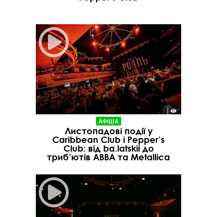
АФІША
Листопадові події у
Caribbean Club і Pepper’s
Club: від ba.latskii до
триб’ютів ABBA та Metallica