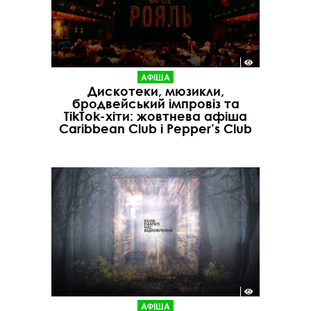
АФІША
Дискотеки, мюзикли,
бродвейський імпровіз та
TikTok-хіти: жовтнева афіша
Caribbean Club і Pepper’s Club
АФІША