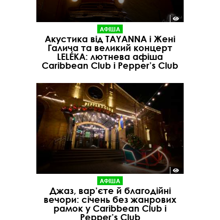
АФІША
Акустика від TAYANNA і Жені
Галича та великий концерт
LELÉKA: лютнева афіша
Caribbean Club і Pepper’s Club
АФІША
Джаз, вар’єте й благодійні
вечори: січень без жанрових
рамок у Caribbean Club і
Pepper’s Club