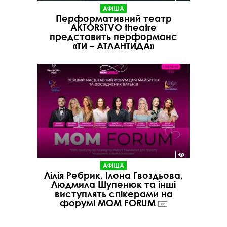
АФІША
Перформативний театр
AKTORSTVO theatre
представить перформанс
«ТИ – АТЛАНТИДА»
АФІША
Лілія Ребрик, Ілона Гвоздьова,
Людмила Шупенюк та інші
виступлять спікерами на
форумі MOM FORUM
PR