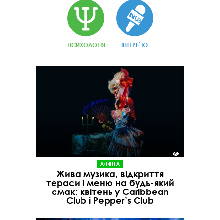
ПСИХОЛОГІЯ
ІНТЕРВ`Ю
АФІША
Жива музика, відкриття
тераси і меню на будь-який
смак: квітень у Caribbean
Club і Pepper’s Club