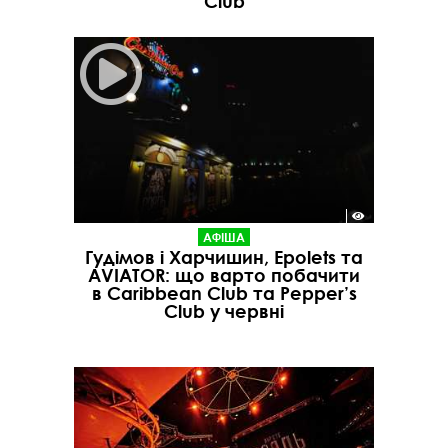
Club
АФІША
Гудімов і Харчишин, Epolets та
AVIATOR: що варто побачити
в Caribbean Club та Pepper’s
Club у червні