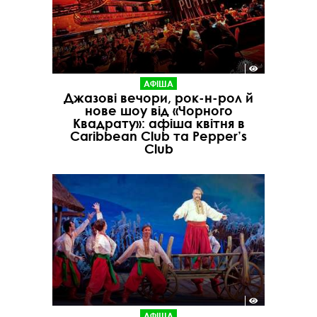
АФІША
Джазові вечори, рок-н-рол й
нове шоу від «Чорного
Квадрату»: афіша квітня в
Caribbean Club та Pepper’s
Club
АФІША