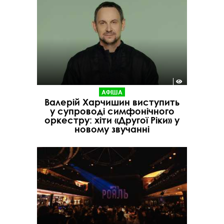
АФІША
Валерій Харчишин виступить
у супроводі симфонічного
оркестру: хіти «Другої Ріки» у
новому звучанні