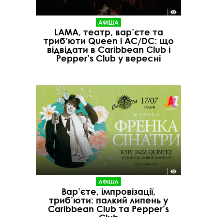
АФІША
LAMA, театр, вар’єте та
триб’юти Queen і AC/DC: що
відвідати в Caribbean Club і
Pepper’s Club у вересні
АФІША
Вар’єте, імпровізації,
триб’юти: палкий липень у
Caribbean Club та Pepper’s