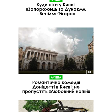
Куди піти у Києві:
«Запорожець за Дунаєм»,
«Весілля Фігаро»
АФІША
Романтична комедія
Доніцетті в Києві: не
пропустіть «Любовний напій»