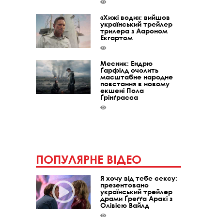
«Хижі води»: вийшов
український трейлер
трилера з Аароном
Екгартом
Месник: Ендрю
Ґарфілд очолить
масштабне народне
повстання в новому
екшені Пола
Ґрінґрасса
ПОПУЛЯРНЕ ВІДЕО
Я хочу від тебе сексу:
презентовано
український трейлер
драми Ґреґґа Аракі з
Олівією Вайлд