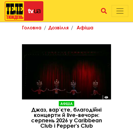
Головна
Дозвілля
Афіша
АФІША
Джаз, вар’єте, благодійні
концерти й live-вечори:
серпень 2026 у Caribbean
Club і Pepper's Club